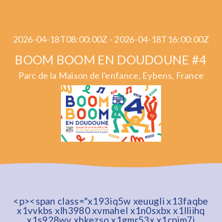
2026-04-18T08:00:00Z - 2026-04-18T16:00:00Z
BOOM BOOM EN DOUDOUNE #4
Parc de la Maison de l'enfance, Eybens, France
<p><span class="x193iq5w xeuugli x13faqbe
x1vvkbs xlh3980 xvmahel x1n0sxbx x1lliihq
x1s928wv xhkezso x1gmr53x x1cpjm7i