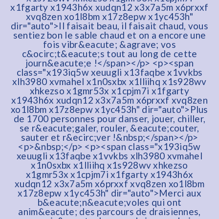
x1fgarty x1943h6x xudqn12 x3x7a5m x6prxxf
xvq8zen xo1l8bm x17z8epw x1yc453h"
dir="auto">Il faisait beau, il faisait chaud, vous
sentiez bon le sable chaud et on a encore une
fois vibr&eacute; &agrave; vos
c&ocirc;t&eacute;s tout au long de cette
journ&eacute;e !</span></p> <p><span
class="x193iq5w xeuugli x13faqbe x1vvkbs
xlh3980 xvmahel x1n0sxbx x1lliihq x1s928wv
xhkezso x1gmr53x x1cpjm7i x1fgarty
x1943h6x xudqn12 x3x7a5m x6prxxf xvq8zen
xo1l8bm x17z8epw x1yc453h" dir="auto">Plus
de 1700 personnes pour danser, jouer, chiller,
se r&eacute;galer, rouler, &eacute;couter,
sauter et r&ecirc;ver !&nbsp;</span></p>
<p>&nbsp;</p> <p><span class="x193iq5w
xeuugli x13faqbe x1vvkbs xlh3980 xvmahel
x1n0sxbx x1lliihq x1s928wv xhkezso
x1gmr53x x1cpjm7i x1fgarty x1943h6x
xudqn12 x3x7a5m x6prxxf xvq8zen xo1l8bm
x17z8epw x1yc453h" dir="auto">Merci aux
b&eacute;n&eacute;voles qui ont
anim&eacute; des parcours de draisiennes,