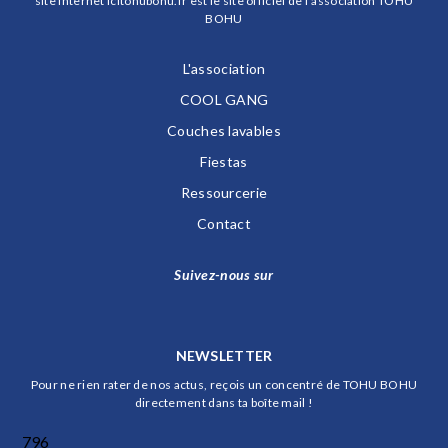
site internet icitohubohu.fr est le site officiel de l'association TOHU
BOHU
L'association
COOL GANG
Couches lavables
Fiestas
Ressourcerie
Contact
Suivez-nous sur
NEWSLETTER
Pour ne rien rater de nos actus, reçois un concentré de TOHU BOHU
directement dans ta boîte mail !
796