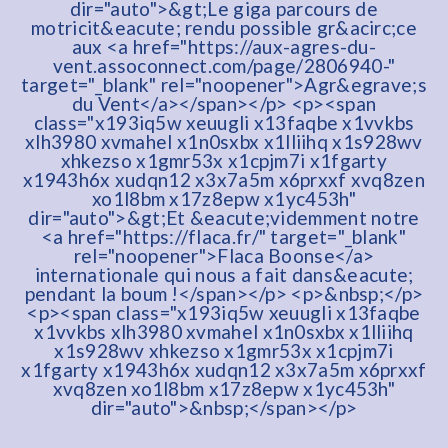
dir="auto">&gt;Le giga parcours de
motricit&eacute; rendu possible gr&acirc;ce
aux <a href="https://aux-agres-du-
vent.assoconnect.com/page/2806940-"
target="_blank" rel="noopener">Agr&egrave;s
du Vent</a></span></p> <p><span
class="x193iq5w xeuugli x13faqbe x1vvkbs
xlh3980 xvmahel x1n0sxbx x1lliihq x1s928wv
xhkezso x1gmr53x x1cpjm7i x1fgarty
x1943h6x xudqn12 x3x7a5m x6prxxf xvq8zen
xo1l8bm x17z8epw x1yc453h"
dir="auto">&gt;Et &eacute;videmment notre
<a href="https://flaca.fr/" target="_blank"
rel="noopener">Flaca Boonse</a>
internationale qui nous a fait dans&eacute;
pendant la boum !</span></p> <p>&nbsp;</p>
<p><span class="x193iq5w xeuugli x13faqbe
x1vvkbs xlh3980 xvmahel x1n0sxbx x1lliihq
x1s928wv xhkezso x1gmr53x x1cpjm7i
x1fgarty x1943h6x xudqn12 x3x7a5m x6prxxf
xvq8zen xo1l8bm x17z8epw x1yc453h"
dir="auto">&nbsp;</span></p>