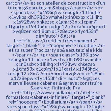
carton</a> et son atelier de construction d'un
totem g&eacute;ant&nbsp;</span></p> <p>
<span class="x193iq5w xeuugli x13faqbe
x1vvkbs xlh3980 xvmahel x1n0sxbx x1lliihq
x1s928wv xhkezso x1gmr53x x1cpjm7i
x1fgarty x1943h6x xudqn12 x3x7a5m x6prxxf
xvq8zen xo1l8bm x17z8epw x1yc453h"
dir="auto">&gt;<a
href="https://troddler.fr/evenements"
target="_blank" rel="noopener">Troddler</a>
et sa super Troc party sp&eacute;ciale kids
</span></p> <p><span class="x193iq5w
xeuugli x13faqbe x1vvkbs xlh3980 xvmahel
x1n0sxbx x1lliihq x1s928wv xhkezso
x1gmr53x x1cpjm7i x1fgarty x1943h6x
xudqn12 x3x7a5m x6prxxf xvq8zen xo1l8bm
x17z8epw x1yc453h" dir="auto">&gt;Les
merveilleuses cabanes &agrave; construire
&agrave; l'infini de l'<a
href="https://www.ebullarium.fr/ateliers-
formations/cabanes-infinies/" target="_blank"
rel="noopener">Ebullarium</a></span></p>
<p><span class="x193iq5w xeuugli x13faqbe