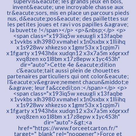
supervis&eacute; les grands jeux en bois,
invent&eacute; une incroyable chasse aux
tr&eacute;sors, mis en place un parcours pieds
nus, d&eacute;pos&eacute; des paillettes sur
les petites joues et ravi vos papilles &agrave;
la buvette !</span></p> <p>&nbsp;</p> <p>
<span class="x193iq5w xeuugli x13faqbe
x1vvkbs xlh3980 xvmahel x1n0sxbx x1lliihq
x1s928wv xhkezso x1gmr53x x1cpjm7i
x1fgarty x1943h6x xudqn12 x3x7a5m x6prxxf
xvq8zen xo1l8bm x17z8epw x1yc453h"
dir="auto">Cette 4e &eacute;dition
c'&eacute;tait aussi plein de chouettes
partenaires particuliers qui ont color&eacute;
l'&eacute;v&egrave;nement chacun&middot;e
&agrave; leur fa&ccedil;on :</span></p> <p>
<span class="x193iq5w xeuugli x13faqbe
x1vvkbs xlh3980 xvmahel x1n0sxbx x1lliihq
x1s928wv xhkezso x1gmr53x x1cpjm7i
x1fgarty x1943h6x xudqn12 x3x7a5m x6prxxf
xvq8zen xo1l8bm x17z8epw x1yc453h"
dir="auto">&gt;<a
href="https://www.forceetcarton.fr/"
target="_blank" rel="noopener">Force et