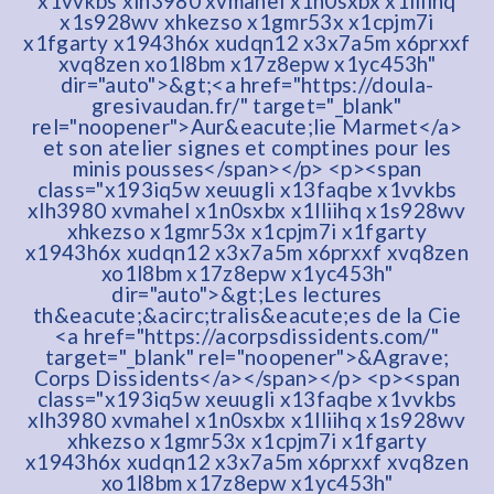
x1vvkbs xlh3980 xvmahel x1n0sxbx x1lliihq
x1s928wv xhkezso x1gmr53x x1cpjm7i
x1fgarty x1943h6x xudqn12 x3x7a5m x6prxxf
xvq8zen xo1l8bm x17z8epw x1yc453h"
dir="auto">&gt;<a href="https://doula-
gresivaudan.fr/" target="_blank"
rel="noopener">Aur&eacute;lie Marmet</a>
et son atelier signes et comptines pour les
minis pousses</span></p> <p><span
class="x193iq5w xeuugli x13faqbe x1vvkbs
xlh3980 xvmahel x1n0sxbx x1lliihq x1s928wv
xhkezso x1gmr53x x1cpjm7i x1fgarty
x1943h6x xudqn12 x3x7a5m x6prxxf xvq8zen
xo1l8bm x17z8epw x1yc453h"
dir="auto">&gt;Les lectures
th&eacute;&acirc;tralis&eacute;es de la Cie
<a href="https://acorpsdissidents.com/"
target="_blank" rel="noopener">&Agrave;
Corps Dissidents</a></span></p> <p><span
class="x193iq5w xeuugli x13faqbe x1vvkbs
xlh3980 xvmahel x1n0sxbx x1lliihq x1s928wv
xhkezso x1gmr53x x1cpjm7i x1fgarty
x1943h6x xudqn12 x3x7a5m x6prxxf xvq8zen
xo1l8bm x17z8epw x1yc453h"