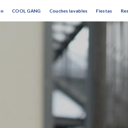
on
COOL GANG
Couches lavables
Fiestas
Res