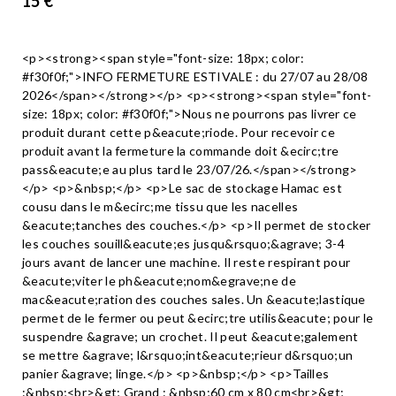
15 €
<p><strong><span style="font-size: 18px; color:
#f30f0f;">INFO FERMETURE ESTIVALE : du 27/07 au 28/08
2026</span></strong></p> <p><strong><span style="font-
size: 18px; color: #f30f0f;">Nous ne pourrons pas livrer ce
produit durant cette p&eacute;riode. Pour recevoir ce
produit avant la fermeture la commande doit &ecirc;tre
pass&eacute;e au plus tard le 23/07/26.</span></strong>
</p> <p>&nbsp;</p> <p>Le sac de stockage Hamac est
cousu dans le m&ecirc;me tissu que les nacelles
&eacute;tanches des couches.</p> <p>Il permet de stocker
les couches souill&eacute;es jusqu&rsquo;&agrave; 3-4
jours avant de lancer une machine. Il reste respirant pour
&eacute;viter le ph&eacute;nom&egrave;ne de
mac&eacute;ration des couches sales. Un &eacute;lastique
permet de le fermer ou peut &ecirc;tre utilis&eacute; pour le
suspendre &agrave; un crochet. Il peut &eacute;galement
se mettre &agrave; l&rsquo;int&eacute;rieur d&rsquo;un
panier &agrave; linge.</p> <p>&nbsp;</p> <p>Tailles
:&nbsp;<br>&gt; Grand : &nbsp;60 cm x 80 cm<br>&gt;