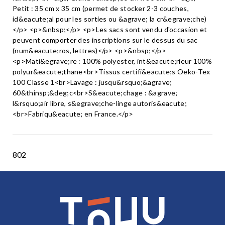
Petit : 35 cm x 35 cm (permet de stocker 2-3 couches,
id&eacute;al pour les sorties ou &agrave; la cr&egrave;che)
</p> <p>&nbsp;</p> <p>Les sacs sont vendu d'occasion et
peuvent comporter des inscriptions sur le dessus du sac
(num&eacute;ros, lettres)</p> <p>&nbsp;</p>
<p>Mati&egrave;re : 100% polyester, int&eacute;rieur 100%
polyur&eacute;thane<br>Tissus certifi&eacute;s Oeko-Tex
100 Classe 1<br>Lavage : jusqu&rsquo;&agrave;
60&thinsp;&deg;c<br>S&eacute;chage : &agrave;
l&rsquo;air libre, s&egrave;che-linge autoris&eacute;
<br>Fabriqu&eacute; en France.</p>
802